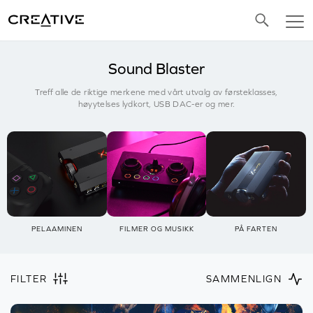
Twitter
Sound Blaster
Treff alle de riktige merkene med vårt utvalg av førsteklasses,
høyytelses lydkort, USB DAC-er og mer.
PELAAMINEN
FILMER OG MUSIKK
PÅ FARTEN
FILTER
SAMMENLIGN