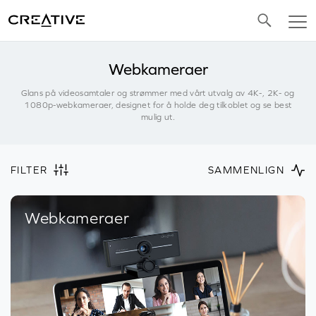
Twitter
Webkameraer
Glans på videosamtaler og strømmer med vårt utvalg av 4K-, 2K- og
1080p-webkameraer, designet for å holde deg tilkoblet og se best
mulig ut.
FILTER
SAMMENLIGN
Webkameraer